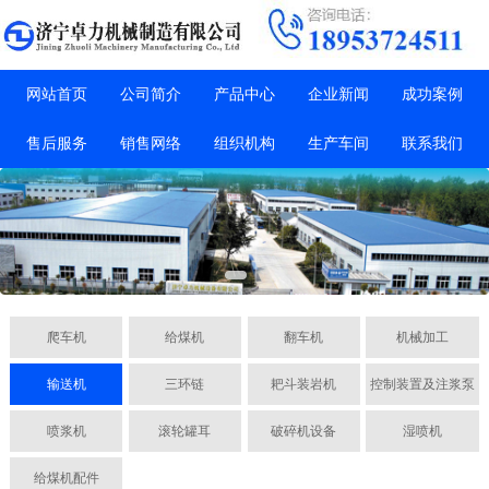
网站首页
公司简介
产品中心
企业新闻
成功案例
售后服务
销售网络
组织机构
生产车间
联系我们
爬车机
给煤机
翻车机
机械加工
输送机
三环链
耙斗装岩机
控制装置及注浆泵
喷浆机
滚轮罐耳
破碎机设备
湿喷机
给煤机配件