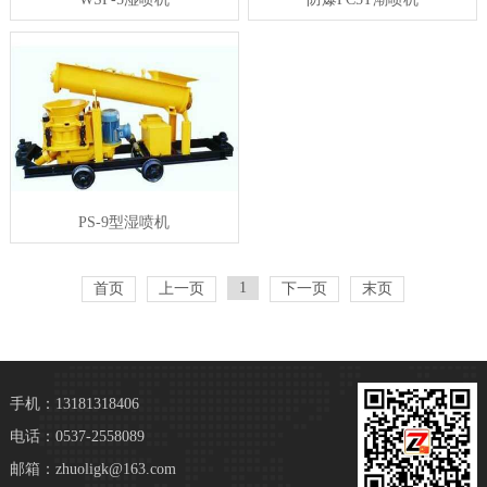
PS-9型湿喷机
1
首页
上一页
下一页
末页
手机：13181318406
电话：0537-2558089
邮箱：zhuoligk@163.com