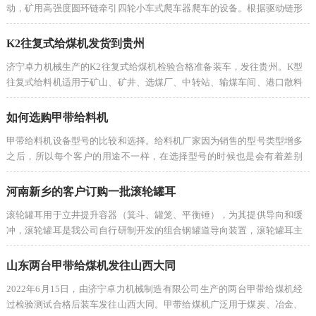
动，矿用高强度圆环链牵引四轮小车式爬车器爬车的设备。根据驱动链形
式，液压链式爬车机可分为圆环链式和板链式：液压圆环链式爬车机是煤
矿常用标准普···
K2往复式给煤机发货到贵州
济宁卓力机械生产的K2往复式给煤机检验合格准备装车，发往贵州。K型
往复式给料机适用于矿山、矿井、选煤厂、中转站、输煤车间、港口散料
码头等散料转运，可将散料经料仓或直接进行均匀的转载到胶带机或其它
筛选设备、···
如何选购甲带给料机
甲带给料机设备型号的比较和选择。给料机厂家因为销售的型号类型增多
之后，所以每个客户的用途不一样，在选择型号的时候也是会有着差别
的。都希望能够找到适合的型号在实际生产线当中给料的时候可以达到了
高效快捷的···
河南新乡的客户订购一批滚轮罐耳
滚轮罐耳用于立井提升容器（箕斗、罐笼、平衡锤），为其提供导向和缓
冲，滚轮罐耳是我公司自行研制开发的组合钢罐道导向装置，滚轮罐耳主
要由滚轮、支架、弹簧缓冲装置、底座等组成。弹簧缓冲装置由调节套、
调节螺杆···
山东两台甲带给煤机发往山西大同
2022年6月15日，由济宁卓力机械制造有限公司生产的两台甲带给煤机经
过检验测试合格后装车发往山西大同。甲带给煤机广泛用于煤炭、冶金、