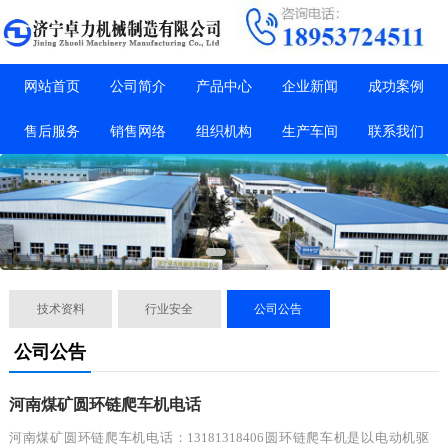
网站首页
公司简介
产品中心
企业新闻
成功案例
售后服务
销售网络
组织机构
生产车间
联系我们
技术资料
行业安全
公司公告
公司公告
河南煤矿圆环链爬车机电话
河南煤矿圆环链爬车机电话：13181318406圆环链爬车机是以电动机驱