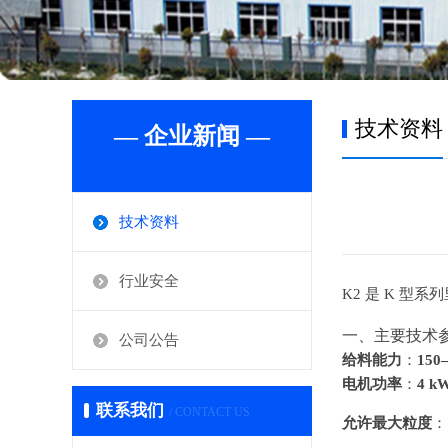
技术资料
— 企业新闻 —
技术资料
行业安全
K2 是 K 
一、主要技术参
公司公告
：
给料能力
150
电机功率
：
4 k
联系我们
/ CONTACT US
允许最大粒度
：