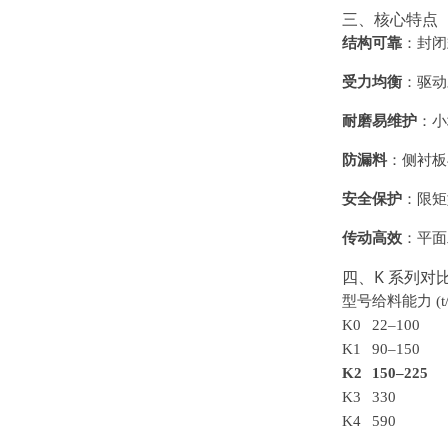
三、核心特点（
结构可靠
：封闭
受力均衡
：驱动
耐磨易维护
：小
防漏料
：侧衬板
安全保护
：限矩
传动高效
：平面
四、K 系列对
型号
给料能力 (t/
K0
22–100
K1
90–150
K2
150–225
K3
330
K4
590