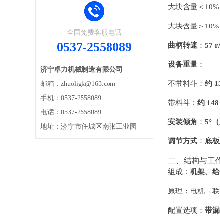
大块含量＜10%
大块含量＞10%
全国免费客服电话
0537-2558089
曲柄转速
：
57 r
设备重量
：
济宁卓力机械制造有限公司
不带料斗：
约 1
邮箱：zhuoligk@163.com
手机：0537-2558089
带料斗：
约 148
电话：0537-2558089
安装倾角
：
5°
地址：济宁市任城区南张工业园
调节方式
：
底板
二、结构与工
组成：
机架、给
原理：电机→联
配置选项：
带漏