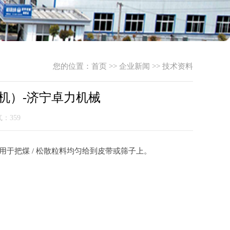
您的位置：
首页
>>
企业新闻
>>
技术资料
料机）-济宁卓力机械
气：359
用于把煤 / 松散粒料均匀给到皮带或筛子上。