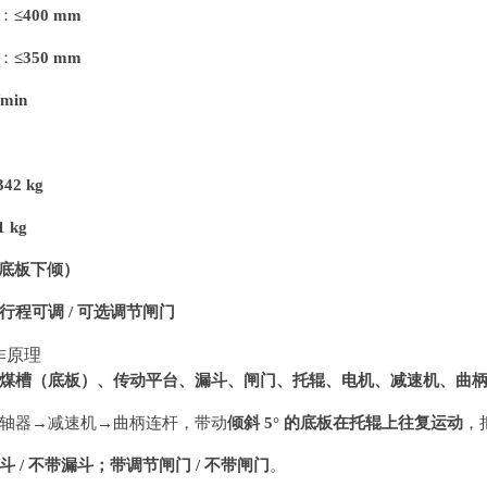
：
≤400 mm
：
≤350 mm
/min
342 kg
1 kg
（底板下倾）
行程可调 / 可选调节闸门
作原理
煤槽（底板）、传动平台、漏斗、闸门、托辊、电机、减速机、曲
轴器→减速机→曲柄连杆，带动
倾斜 5° 的底板在托辊上往复运动
，
斗 / 不带漏斗；带调节闸门 / 不带闸门
。