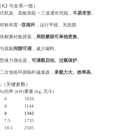
K2 与全系一致）
式机架、底板加筋 + 三道通长托辊，
不易变形
。
对称布置 +
双推杆
，运行平稳、无扭摆。
块耐磨衬板拼装，
局部磨损可单独更换
。
与底板
间隙可调
，减少漏料。
型液力偶合器，
可满载启动、过载保护
。
二次包络环面蜗杆减速器，
承载力大、效率高
。
比（关键参数）
h)
功率 (kW)
重量 (kg, 无斗)
4
1026
4
1144
4
1342
7.5
1735
18.5
2505