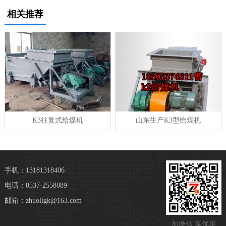
相关推荐
K3往复式给煤机
山东生产K3型给煤机
手机：13181318406
电话：0537-2558089
邮箱：zhuoligk@163.com
加微信 享优惠