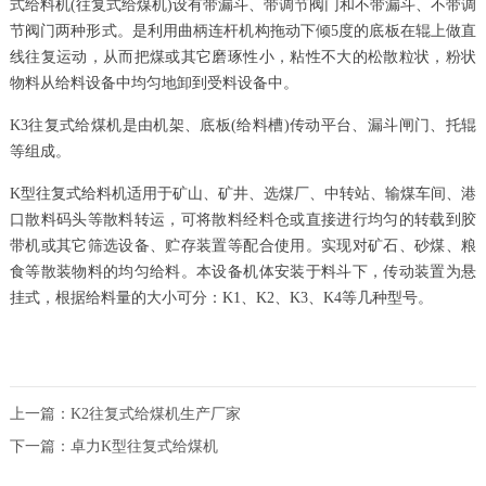
式给料机(往复式给煤机)设有带漏斗、带调节阀门和不带漏斗、不带调
节阀门两种形式。是利用曲柄连杆机构拖动下倾5度的底板在辊上做直
线往复运动，从而把煤或其它磨琢性小，粘性不大的松散粒状，粉状
物料从给料设备中均匀地卸到受料设备中。
K3往复式给煤机是由机架、底板(给料槽)传动平台、漏斗闸门、托辊
等组成。
K型往复式给料机适用于矿山、矿井、选煤厂、中转站、输煤车间、港
口散料码头等散料转运，可将散料经料仓或直接进行均匀的转载到胶
带机或其它筛选设备、贮存装置等配合使用。实现对矿石、砂煤、粮
食等散装物料的均匀给料。本设备机体安装于料斗下，传动装置为悬
挂式，根据给料量的大小可分：K1、K2、K3、K4等几种型号。
上一篇：
K2往复式给煤机生产厂家
下一篇：
卓力K型往复式给煤机