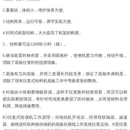
2.重量轻，体积小，维护保养方便。
3.结构简单，运行可靠，调节安装方便。
4.封闭式框架结构，大大提高了机架的刚度。
5.、给料量可达1200吨/小时（煤）。
6.驱动装置对称布置，并采用双推杆 ，使整机爱力均衡，传动平稳，
消除了底板往复时的扭摆现象。
7.底板有立向筋板，并用三道通长托辊支承，保证了底板本身刚度，
消除了现有往复式给料机底板工作中弯曲变形的弊病。
8.衬板由小块耐磨钢板拼成，这样不仅更换时轻便容易，而且可以根
据实际磨损情况，有针对性地更换磨损了的衬板块，从而使材料合理
利用，降低维修费用。
K3往复式给煤机工作原理：当电动机开动后，经弹性联轴器、减速
器、曲柄连轩机构拖动倾斜的底板在插辊上作直线往复运动。K型往复