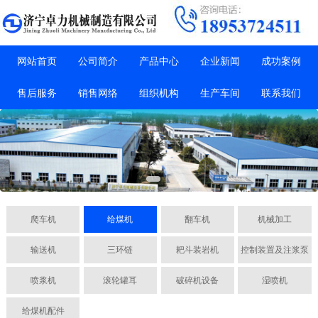
网站首页
公司简介
产品中心
企业新闻
成功案例
售后服务
销售网络
组织机构
生产车间
联系我们
爬车机
给煤机
翻车机
机械加工
输送机
三环链
耙斗装岩机
控制装置及注浆泵
喷浆机
滚轮罐耳
破碎机设备
湿喷机
给煤机配件