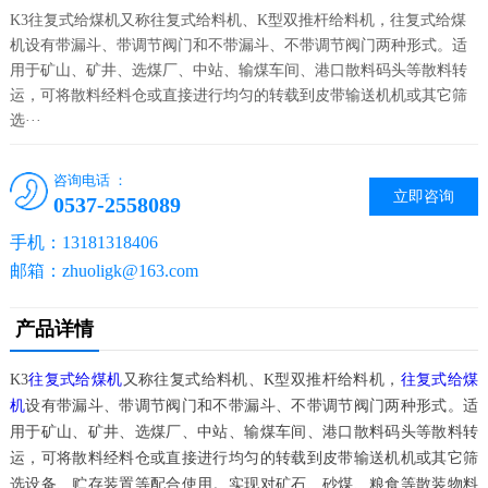
K3往复式给煤机又称往复式给料机、K型双推杆给料机，往复式给煤
机设有带漏斗、带调节阀门和不带漏斗、不带调节阀门两种形式。适
用于矿山、矿井、选煤厂、中站、输煤车间、港口散料码头等散料转
运，可将散料经料仓或直接进行均匀的转载到皮带输送机机或其它筛
选···
咨询电话 ：
立即咨询
0537-2558089
手机：13181318406
邮箱：zhuoligk@163.com
产品详情
K3
往复式给煤机
又称往复式给料机、K型双推杆给料机，
往复式给煤
机
设有带漏斗、带调节阀门和不带漏斗、不带调节阀门两种形式。适
用于矿山、矿井、选煤厂、中站、输煤车间、港口散料码头等散料转
运，可将散料经料仓或直接进行均匀的转载到皮带输送机机或其它筛
选设备、贮存装置等配合使用。实现对矿石、砂煤、粮食等散装物料