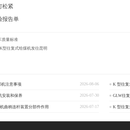
钉松紧
验报告单
车质量标准
7日K型往复式给煤机发往昆明
2026-08-06
煤机注意事项
K 型往
2026-07-30
机安装和保养
GLW往
2026-07-17
煤机曲柄连杆装置分部件作用
K 型往